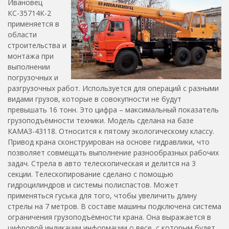
Ивановец
КС-35714К-2
применяется в
области
строительства и
монтажа при
выполнении
погрузочных и
разгрузочных работ. Используется для операций с разными
видами грузов, которые в совокупности не будут
превышать 16 тонн. Это цифра – максимальный показатель
грузоподъёмности техники. Модель сделана на базе
КАМАЗ-43118. Относится к пятому экологическому классу.
Привод крана сконструирован на основе гидравлики, что
позволяет совмещать выполнение разнообразных рабочих
задач. Стрела в авто телескопическая и делится на 3
секции. Телескопирование сделано с помощью
гидроцилиндров и системы полиспастов. Может
применяться гуська для того, чтобы увеличить длину
стрелы на 7 метров. В составе машины подключена система
ограничения грузоподъёмности крана. Она выражается в
цифровой индикации информации о весе, с которым будет