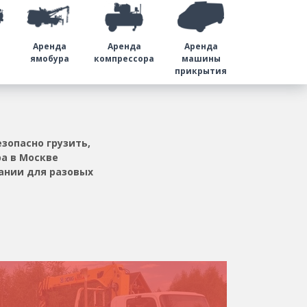
Аренда
Аренда
Аренда
а
ямобура
компрессора
машины
прикрытия
зопасно грузить,
а в Москве
ании для разовых