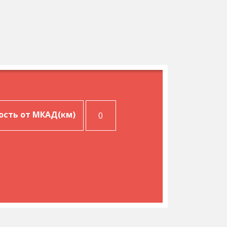
ость от МКАД(км)