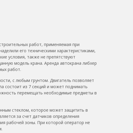
-строительных работ, применяемая при
аделили его техническими характеристиками,
кие условия, также не препятствуют
данную модель крана. Аренда автокрана либхер
мых работ.
ности, с любым грунтом. Двигатель позволяет
ла состоит из 7 секций и может поднимать
зможность перемещать необходимые предметы в
анным стеклом, которое может защитить в
вляется за счет датчиков определения
ния рабочей зоны. При которой оператор не
м.