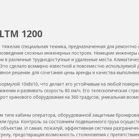
LTM 1200
ак тяжелая специальная техника, предназначенная для ремонтно
возведения сложных инженерных построек. Немецкие инженеры н
м в различные труднодоступные и удаленные места. Климатичес
 Это сделало всемирно известной и повсеместно используемой 
ивное решение для сочетания цены аренды и качества выполняе
 формулой 10х8х10, что делает его устойчивым на любой поверх
ении и развивать скорость 80 км/ч. Его телескопическая стре
ворот кранового оборудования на 360 градусов, уникальная во
вом типе кабины оператора, оборудованной защитным брониров
или груза. Контроль за состоянием подвешенного груза осущест
 объектам. И самая, пожалуй, эффективная система разграниче
стрелу, предотвращая возможность столкновения с препятствие