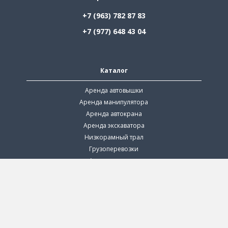
+7 (963) 782 87 83
+7 (977) 648 43 04
Каталог
Аренда автовышки
Аренда манипулятора
Аренда автокрана
Аренда экскаватора
Низкорамный трал
Грузоперевозки
Аренда илососа
Аренда ямобура
Аренда компрессора
Аренда машины прикрытия
Аренда поливомоечной машины
Каталог по регионам