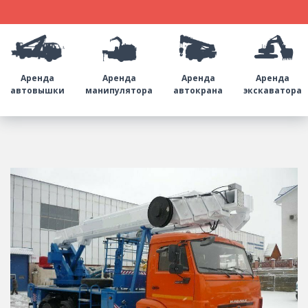
Аренда
Аренда
Аренда
Аренда
автовышки
манипулятора
автокрана
экскаватора