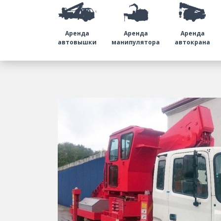
Аренда
Аренда
Аренда
автовышки
манипулятора
автокрана