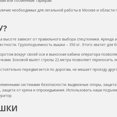
вым или посменным тарифам.
личие необходимых для легальной работы в Москве и области 
У?
а высоте зависит от правильного выбора спецтехники.
Аренда а
естности. Грузоподъемность вышки – 350 кг. Этого хватит для 
воротом вокруг своей оси и выносная кабина оператора позволя
ами. Боковой вылет стрелы 22 метра позволяет переносить лю
стоятельно передвигается по дорогам, не мешает проезду друго
еменными системами безопасности: выдвижные опоры, защита о
за, защита от крена и опрокидывания. Использовать наши подъе
ератор.
ЫШКИ