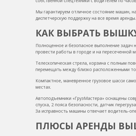
собственной спецтехники с водителем по часо
Мы гарантируем отличное состояние машин, на
диспетчерскую поддержку на все время аренды.
КАК ВЫБРАТЬ ВЫШК
Полноценное и безопасное выполнение задач н
провести работы в городе и на пересеченной м
Телескопическая стрела, корзина с полным по
перемещать между близко расположенными точк
Компактное, маневренное грузовое шасси само
местах.
Автоподъемники «ГрузМастера» оснащены совр
спуска, 2 пояса безопасности, датчик перегру
За исправность машины отвечает водитель-оп
ПЛЮСЫ АРЕНДЫ В