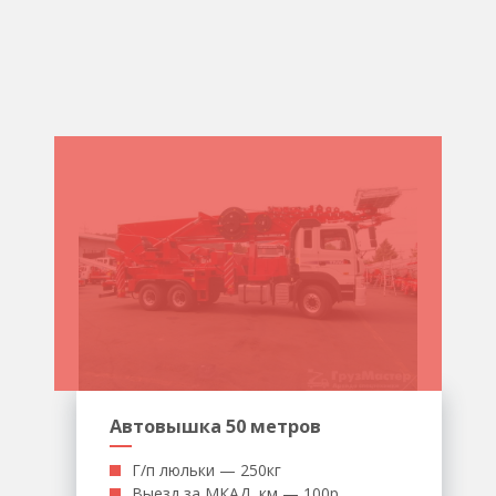
Автовышка 50 метров
Г/п люльки — 250кг
Выезд за МКАД, км — 100р