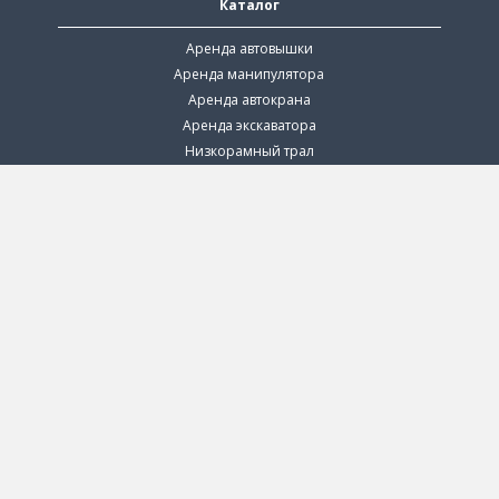
Каталог
Аренда автовышки
Аренда манипулятора
Аренда автокрана
Аренда экскаватора
Низкорамный трал
Грузоперевозки
Аренда илососа
Аренда ямобура
Аренда компрессора
Аренда машины прикрытия
Аренда поливомоечной машины
Каталог по регионам
Аренда автовышки в Балашихе
Аренда автовышки в Мытищах
Аренда автовышки в Дмитрове
Аренда автовышки в Химках
Аренда манипулятора в Химках