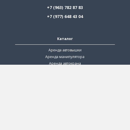
+7 (963) 782 87 83
+7 (977) 648 43 04
Каталог
Аренда автовышки
Аренда манипулятора
Аренда автокрана
Аренда экскаватора
Низкорамный трал
Грузоперевозки
Аренда илососа
Аренда ямобура
Аренда компрессора
Аренда машины прикрытия
Аренда поливомоечной машины
Каталог по регионам