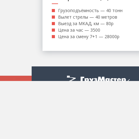
Грузоподъёмность — 40 тонн
Вылет стрелы — 40 метров
Выезд за МКАД, км — 80р
Цена за час — 3500
Цена за смену 7+1 — 28000р
Каталог
Аренда автовышки
Грузоперевоз
Аренда манипулятора
Аренда илос
Аренда автокрана
Аренда ямоб