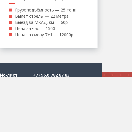
Грузоподъёмность — 25 тонн
Вылет стрелы — 22 метра
Выезд за МКАД, км — 60р
Цена за час — 1500
Цена за смену 7+1 — 12000р
йс-лист
+7 (963) 782 87 83
+7 (977) 648 43 04
втовышки в
Аренда автовышки в
Люберцах
манипулятора
Аренда автовышки в