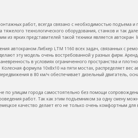
онтажных работ, всегда связано с необходимостью подъема и 
а тяжелого технологического оборудования, станков и так дал
м из ярких представителей такой техники является автокран lie
ения автокраном Либхер LTM 1160 всех задач, связанных с ре
делают эту модель очень востребованной у разных фирм. Аренда
аневренность в условиях ограниченного пространства и плотно
. Колесная формула 10х8х10 на пяти мостах, распределяет вес а
 передвижения в 80 км/ч обеспечивает дизельный двигатель, о
не по улицам города самостоятельно без помощи сопровождени
оведения работ. Так как этим подъемником за одну смену можн
Немецкое качество делает его не только очень комфортным для 