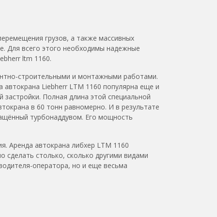
перемещения грузов, а также массивных
ее. Для всего этого необходимы надежные
bherr ltm 1160.
монтно-строительными и монтажными работами.
 автокрана Liebherr LTM 1160 популярна еще и
й застройки. Полная длина этой специальной
втокрана в 60 тонн равномерно. И в результате
снащённый турбонаддувом. Его мощность
я. Аренда автокрана либхер LTM 1160
о сделать столько, сколько другими видами
водителя-оператора, но и еще весьма