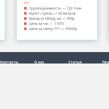
Грузоподъёмность — 120 тонн
Вылет стрелы — 56 метров
Выезд за МКАД, км — 450р
Цена за час — 11875
Цена за смену 7+1 — 95000р
Контакты
О нас
Статьи
Пра
Каталог по регионам
ки
Аренда машины
Аренда автовышки в
Аренда а
оса
прикрытия
Балашихе
Химках
ура
Аренда
Аренда автовышки в
Аренда 