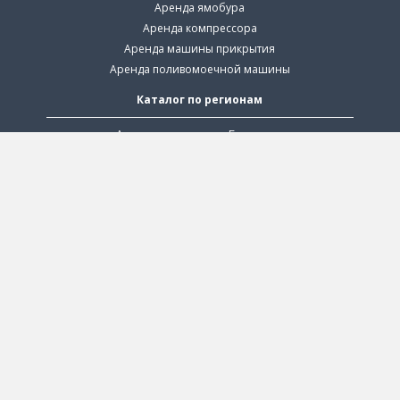
Аренда ямобура
Аренда компрессора
Аренда машины прикрытия
Аренда поливомоечной машины
Каталог по регионам
Аренда автовышки в Балашихе
Аренда автовышки в Мытищах
Аренда автовышки в Дмитрове
Аренда автовышки в Химках
Аренда манипулятора в Химках
Аренда автовышки в Раменском
Аренда автовышки в Люберцах
Аренда автовышки в Ногинске
Аренда манипулятора в Балашихе
2026 © Все права защищены.
Политика
конфиденциальности